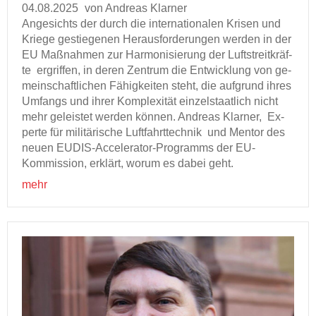
04.08.2025
von An­dre­as Klar­ner
An­ge­sichts der durch die in­ter­na­tio­na­len Kri­sen und
Krie­ge ge­stie­ge­nen Her­aus­for­de­run­gen wer­den in der
EU Maß­nah­men zur Har­mo­ni­sie­rung der Luft­streit­kräf­
te er­grif­fen, in deren Zen­trum die Ent­wick­lung von ge­
mein­schaft­li­chen Fä­hig­kei­ten steht, die auf­grund ihres
Um­fangs und ihrer Kom­ple­xi­tät ein­zel­staat­lich nicht
mehr ge­leis­tet wer­den kön­nen. An­dre­as Klar­ner, Ex­
per­te für mi­li­tä­ri­sche Luft­fahrt­tech­nik und Men­tor des
neuen EUDIS-​Accelerator-Programms der EU-​
Kommission, er­klärt, worum es dabei geht.
mehr