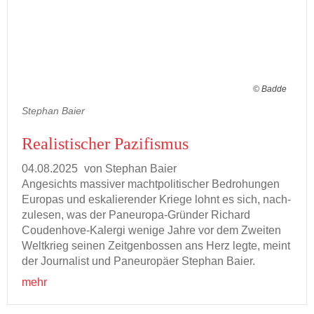
© Badde
Stephan Baier
Rea­lis­ti­scher Pa­zi­fis­mus
04.08.2025
von Ste­phan Baier
An­ge­sichts mas­si­ver macht­po­li­ti­scher Be­dro­hun­gen
Eu­ro­pas und es­ka­lie­ren­der Krie­ge lohnt es sich, nach­
zu­le­sen, was der Paneuropa-​Gründer Ri­chard
Coudenhove-​Kalergi we­ni­ge Jahre vor dem Zwei­ten
Welt­krieg sei­nen Zeit­gen­bos­sen ans Herz legte, meint
der Jour­na­list und Pan­eu­ro­pä­er Ste­phan Baier.
mehr