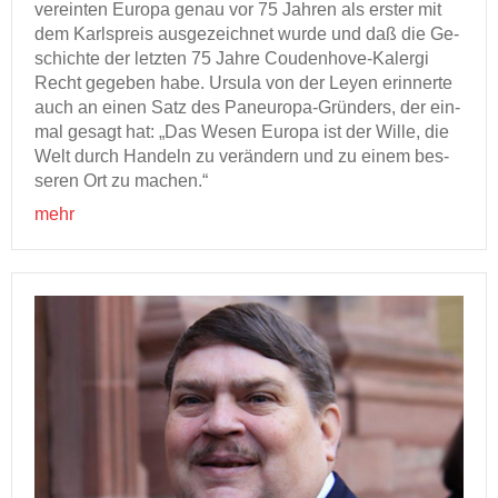
ver­ein­ten Eu­ro­pa genau vor 75 Jah­ren als ers­ter mit
dem Karls­preis aus­ge­zeich­net wurde und daß die Ge­
schich­te der letz­ten 75 Jahre Coudenhove-​Kalergi
Recht ge­ge­ben habe. Ur­su­la von der Leyen er­in­ner­te
auch an einen Satz des Paneuropa-​Gründers, der ein­
mal ge­sagt hat: „Das Wesen Eu­ro­pa ist der Wille, die
Welt durch Han­deln zu ver­än­dern und zu einem bes­
se­ren Ort zu ma­chen.“
mehr