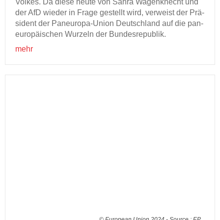
Vol­kes. Da diese heute von Sahra Wa­gen­knecht und
der AfD wie­der in Frage ge­stellt wird, ver­weist der Prä­
si­dent der Paneuropa-​Union Deutsch­land auf die pan­
eu­ro­päi­schen Wur­zeln der Bun­des­re­pu­blik.
mehr
© European Union 2024 - Source : EP