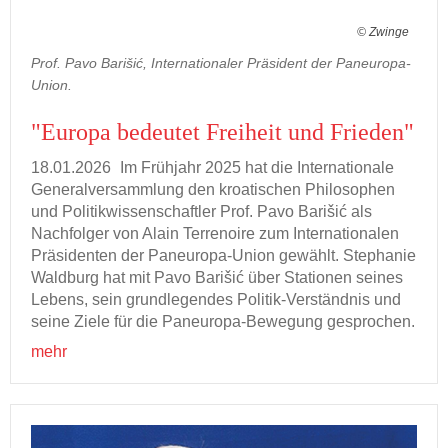
© Zwinge
Prof. Pavo Barišić, Internationaler Präsident der Paneuropa-
Union.
"Eu­ro­pa be­deu­tet Frei­heit und Frie­den"
18.01.2026
Im Früh­jahr 2025 hat die In­ter­na­tio­na­le
Ge­ne­ral­ver­samm­lung den kroa­ti­schen Phi­lo­so­phen
und Po­li­tik­wis­sen­schaft­ler Prof. Pavo Barišić als
Nach­fol­ger von Alain Ter­renoi­re zum In­ter­na­tio­na­len
Prä­si­den­ten der Paneuropa-​Union ge­wählt. Ste­pha­nie
Wald­burg hat mit Pavo Barišić über Sta­tio­nen sei­nes
Le­bens, sein grund­le­gen­des Politik-​Verständnis und
seine Ziele für die Paneuropa-​Bewegung ge­spro­chen.
mehr