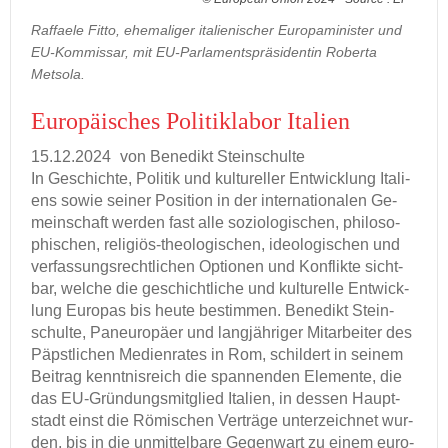
Raffaele Fitto, ehemaliger italienischer Europaminister und
EU-Kommissar, mit EU-Parlamentspräsidentin Roberta
Metsola.
Eu­ro­päi­sches Po­li­tik­la­bor Ita­li­en
15.12.2024
von Be­ne­dikt Stein­schul­te
In Ge­schich­te, Po­li­tik und kul­tu­rel­ler Ent­wick­lung Ita­li­
ens sowie sei­ner Po­si­ti­on in der in­ter­na­tio­na­len Ge­
mein­schaft wer­den fast alle so­zio­lo­gi­schen, phi­lo­so­
phi­schen, religiös-​theologischen, ideo­lo­gi­schen und
ver­fas­sungs­recht­li­chen Op­tio­nen und Kon­flik­te sicht­
bar, wel­che die ge­schicht­li­che und kul­tu­rel­le Ent­wick­
lung Eu­ro­pas bis heute be­stim­men. Be­ne­dikt Stein­
schul­te, Pan­eu­ro­pä­er und lang­jäh­ri­ger Mit­ar­bei­ter des
Päpst­li­chen Me­di­en­ra­tes in Rom, schil­dert in sei­nem
Bei­trag kennt­nis­reich die span­nen­den Ele­men­te, die
das EU-​Gründungsmitglied Ita­li­en, in des­sen Haupt­
stadt einst die Rö­mi­schen Ver­trä­ge un­ter­zeich­net wur­
den, bis in die un­mit­tel­ba­re Ge­gen­wart zu einem eu­ro­