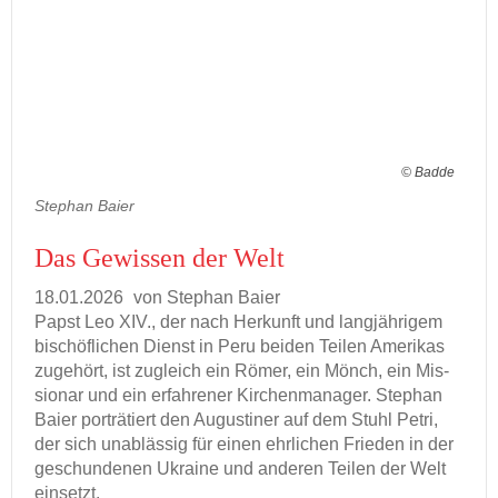
© Badde
Stephan Baier
Das Ge­wis­sen der Welt
18.01.2026
von Ste­phan Baier
Papst Leo XIV., der nach Her­kunft und lang­jäh­ri­gem
bi­schöf­li­chen Dienst in Peru bei­den Tei­len Ame­ri­kas
zu­ge­hört, ist zu­gleich ein Römer, ein Mönch, ein Mis­
sio­nar und ein er­fah­re­ner Kir­chen­ma­na­ger. Ste­phan
Baier por­trä­tiert den Au­gus­ti­ner auf dem Stuhl Petri,
der sich un­ab­läs­sig für einen ehr­li­chen Frie­den in der
ge­schun­de­nen Ukrai­ne und an­de­ren Tei­len der Welt
ein­setzt.