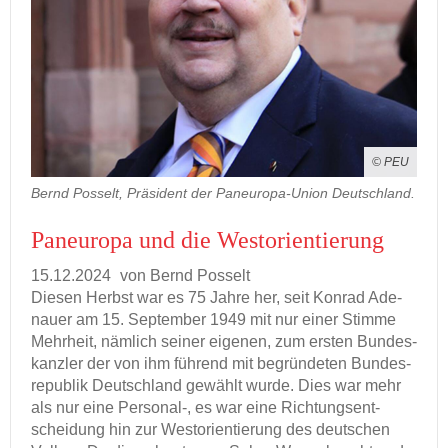
© PEU
Bernd Posselt, Präsident der Paneuropa-Union Deutschland.
Pan­eu­ro­pa und die West­ori­en­tie­rung
15.12.2024
von Bernd Pos­selt
Die­sen Herbst war es 75 Jahre her, seit Kon­rad Ade­
nau­er am 15. Sep­tem­ber 1949 mit nur einer Stim­me
Mehr­heit, näm­lich sei­ner ei­ge­nen, zum ers­ten Bun­des­
kanz­ler der von ihm füh­rend mit be­grün­de­ten Bun­des­
re­pu­blik Deutsch­land ge­wählt wurde. Dies war mehr
als nur eine Personal-​, es war eine Rich­tungs­ent­
schei­dung hin zur West­ori­en­tie­rung des deut­schen