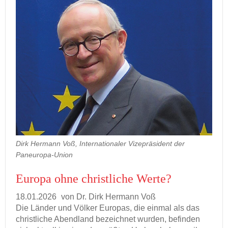
Dirk Hermann Voß, Internationaler Vizepräsident der
Paneuropa-Union
Eu­ro­pa ohne christ­li­che Werte?
18.01.2026
von Dr. Dirk Her­mann Voß
Die Län­der und Völ­ker Eu­ro­pas, die ein­mal als das
christ­li­che Abend­land be­zeich­net wur­den, be­fin­den