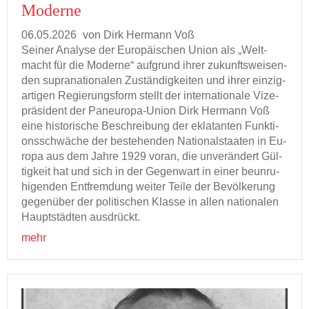
Mo­der­ne
06.05.2026
von Dirk Her­mann Voß
Sei­ner Ana­ly­se der Eu­ro­päi­schen Union als „Welt­
macht für die Mo­der­ne“ auf­grund ihrer zu­kunfts­wei­sen­
den su­pra­na­tio­na­len Zu­stän­dig­kei­ten und ihrer ein­zig­
ar­ti­gen Re­gie­rungs­form stellt der in­ter­na­tio­na­le Vi­ze­
prä­si­dent der Paneuropa-​Union Dirk Her­mann Voß
eine his­to­ri­sche Be­schrei­bung der ekla­tan­ten Funk­ti­
ons­schwä­che der be­stehen­den Na­tio­nal­staa­ten in Eu­
ro­pa aus dem Jahre 1929 voran, die un­ver­än­dert Gül­
tig­keit hat und sich in der Ge­gen­wart in einer be­un­ru­
hi­gen­den Ent­frem­dung wei­ter Teile der Be­völ­ke­rung
ge­gen­über der po­li­ti­schen Klas­se in allen na­tio­na­len
Haupt­städ­ten aus­drückt.
mehr