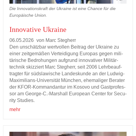
Die Innovationskraft der Ukraine ist eine Chance für die
Europäische Union.
In­no­va­ti­ve Ukrai­ne
06.05.2026
von Marc Steg­herr
Den un­schätz­bar wert­vol­len Bei­trag der Ukrai­ne zu
einer zeit­ge­mä­ßen Ver­tei­di­gung Eu­ro­pas gegen mi­li­
tä­ri­sche Be­dro­hun­gen auf­grund in­no­va­ti­ver Mi­li­tär­
tech­nik skiz­ziert Marc Steg­herr, seit 2006 Lehr­be­auf­
trag­ter für süd­sla­wi­sche Lan­des­kun­de an der Ludwig-​
Maximilians-Universität Mün­chen, ehe­ma­li­ger Be­ra­ter
der KFOR-​Kommandantur im Ko­so­vo und Gast­pro­fes­
sor am George-​C.-​Marshall Eu­ropean Cen­ter for Se­cu­
ri­ty Stu­dies.
mehr