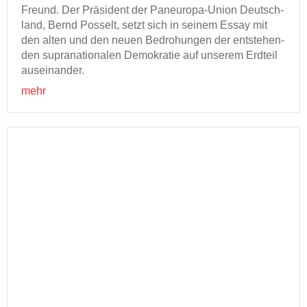
Freund. Der Prä­si­dent der Paneuropa-​Union Deutsch­
land, Bernd Pos­selt, setzt sich in sei­nem Essay mit
den alten und den neuen Be­dro­hun­gen der ent­ste­hen­
den su­pra­na­tio­na­len De­mo­kra­tie auf un­se­rem Erd­teil
aus­ein­an­der.
mehr