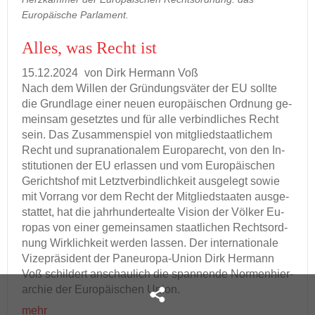
Europäische Parlament.
Alles, was Recht ist
15.12.2024
von Dirk Her­mann Voß
Nach dem Wil­len der Grün­dungs­vä­ter der EU soll­te
die Grund­la­ge einer neuen eu­ro­päi­schen Ord­nung ge­
mein­sam ge­setz­tes und für alle ver­bind­li­ches Recht
sein. Das Zu­sam­men­spiel von mit­glied­staat­li­chem
Recht und su­pra­na­tio­na­lem Eu­ro­pa­recht, von den In­
sti­tu­tio­nen der EU er­las­sen und vom Eu­ro­päi­schen
Ge­richts­hof mit Letzt­ver­bind­lich­keit aus­ge­legt sowie
mit Vor­rang vor dem Recht der Mit­glied­staa­ten aus­ge­
stat­tet, hat die jahr­hun­der­te­al­te Vi­si­on der Völ­ker Eu­
ro­pas von einer ge­mein­sa­men staat­li­chen Rechts­ord­
nung Wirk­lich­keit wer­den las­sen. Der in­ter­na­tio­na­le
Vi­ze­prä­si­dent der Paneuropa-​Union Dirk Her­mann
Voß schil­dert an­schau­lich die span­nen­de Nor­men­hier­
ar­chie der Eu­ro­päi­schen Union.
mehr