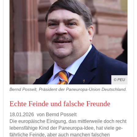
© PEU
Bernd Posselt, Präsident der Paneuropa-Union Deutschland.
Echte Fein­de und fal­sche Freun­de
18.01.2026
von Bernd Pos­selt
Die eu­ro­päi­sche Ei­ni­gung, das mitt­ler­wei­le doch recht
le­bens­fä­hi­ge Kind der Paneuropa-​Idee, hat viele ge­
fähr­li­che Fein­de, aber auch man­chen fal­schen