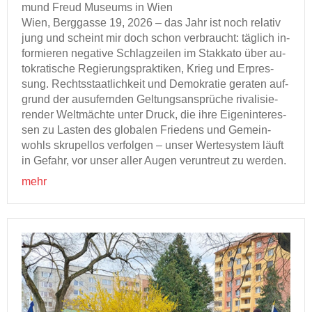
mund Freud Mu­se­ums in Wien
Wien, Berg­gas­se 19, 2026 – das Jahr ist noch re­la­tiv
jung und scheint mir doch schon ver­braucht: täg­lich in­
for­mie­ren ne­ga­ti­ve Schlag­zei­len im Stak­ka­to über au­
to­kra­ti­sche Re­gie­rungs­prak­ti­ken, Krieg und Er­pres­
sung. Rechts­staat­lich­keit und De­mo­kra­tie ge­ra­ten auf­
grund der aus­ufern­den Gel­tungs­an­sprü­che ri­va­li­sie­
ren­der Welt­mäch­te unter Druck, die ihre Ei­gen­in­ter­es­
sen zu Las­ten des glo­ba­len Frie­dens und Ge­mein­
wohls skru­pel­los ver­fol­gen – unser Wer­te­sys­tem läuft
in Ge­fahr, vor unser aller Augen ver­un­treut zu wer­den.
mehr