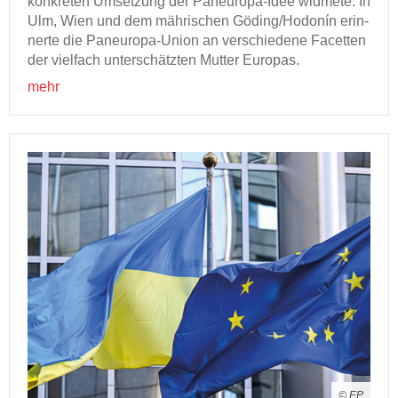
kon­kre­ten Um­set­zung der Paneuropa-​Idee wid­me­te. In
Ulm, Wien und dem mäh­ri­schen Gö­ding/Hodonín er­in­
ner­te die Paneuropa-​Union an ver­schie­de­ne Fa­cet­ten
der viel­fach un­ter­schätz­ten Mut­ter Eu­ro­pas.
mehr
© EP