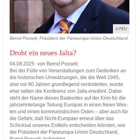
© PEU
Bernd Posselt, Präsident der Paneuropa-Union Deutschland.
Droht ein neues Jalta?
04.08.2025
von Bernd Pos­selt
Bei der Fülle von Ver­an­stal­tun­gen zum Ge­den­ken an
die his­to­ri­schen Um­wäl­zun­gen, die die Welt 1945,
also vor 80 Jah­ren grund­le­gend ver­än­der­ten, wurde
eher sel­ten die Kon­fe­renz von Jalta er­wähnt. Dabei
steht der Name die­ses Ba­de­or­tes auf der Krim für die
jahr­zehn­te­lan­ge Tei­lung Eu­ro­pas in einen frei­en Wes­
ten und einen kom­mu­nis­ti­schen Osten – aber auch für
die Ge­fahr, daß Nicht-​Europäer er­neut über das
Schick­sal un­se­res Erd­teils ent­schei­den könn­ten, wie
der Prä­si­dent der Paneuropa-​Union Deutsch­land,
Bernd Pos­selt, be­fürch­tet.