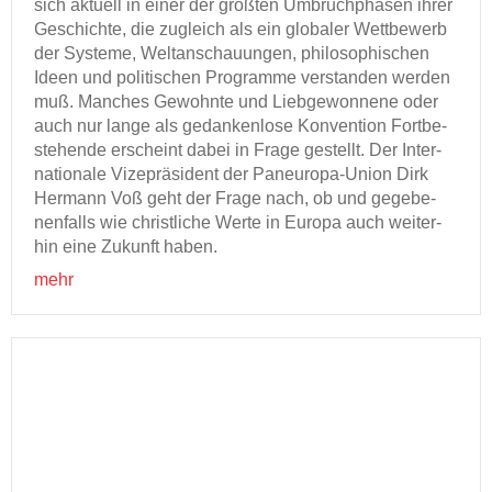
sich ak­tu­ell in einer der größ­ten Um­bruch­pha­sen ihrer
Ge­schich­te, die zu­gleich als ein glo­ba­ler Wett­be­werb
der Sys­te­me, Welt­an­schau­un­gen, phi­lo­so­phi­schen
Ideen und po­li­ti­schen Pro­gram­me ver­stan­den wer­den
muß. Man­ches Ge­wohn­te und Lieb­ge­won­ne­ne oder
auch nur lange als ge­dan­ken­lo­se Kon­ven­ti­on Fort­be­
stehen­de er­scheint dabei in Frage ge­stellt. Der In­ter­
na­tio­na­le Vi­ze­prä­si­dent der Paneuropa-​Union Dirk
Her­mann Voß geht der Frage nach, ob und ge­ge­be­
nen­falls wie christ­li­che Werte in Eu­ro­pa auch wei­ter­
hin eine Zu­kunft haben.
mehr