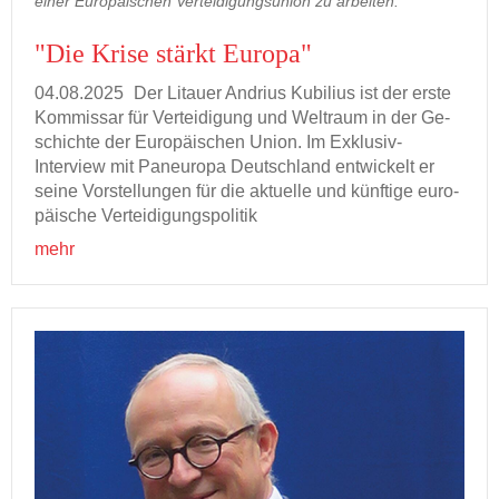
einer Europäischen Verteidigungsunion zu arbeiten.
"Die Krise stärkt Eu­ro­pa"
04.08.2025
Der Li­tau­er An­dri­us Ku­bi­li­us ist der erste
Kom­mis­sar für Ver­tei­di­gung und Welt­raum in der Ge­
schich­te der Eu­ro­päi­schen Union. Im Exklusiv-​
Interview mit Pan­eu­ro­pa Deutsch­land ent­wi­ckelt er
seine Vor­stel­lun­gen für die ak­tu­el­le und künf­ti­ge eu­ro­
päi­sche Ver­tei­di­gungs­po­li­tik
mehr