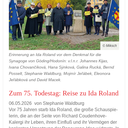
© Miksch
Erinnerung an Ida Roland vor dem Denkmal für die
Synagoge von Göding/Hodonín: v.l.n.r. Johannes Kijas,
Ivana Chovančíková, Hana Sýnková, Galina Rucká, Bernd
Posselt, Stephanie Waldburg, Mojmír Jeřábek, Eleonora
Jeřábková und David Macek.
Zum 75. To­des­tag: Reise zu Ida Ro­land
06.05.2026
von Ste­pha­nie Wald­burg
Vor 75 Jah­ren starb Ida Ro­land, die große Schau­spie­
le­rin, die an der Seite von Ri­chard Coudenhove-​
Kalergi ihr Leben, ihren Ein­fluß und ihr Ver­mö­gen der