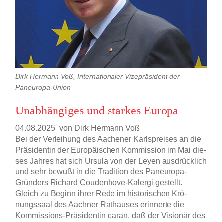
Dirk Hermann Voß, Internationaler Vizepräsident der
Paneuropa-Union
Un­ab­hän­gi­ges und star­kes Eu­ro­pa
04.08.2025
von Dirk Her­mann Voß
Bei der Ver­lei­hung des Aa­che­ner Karls­prei­ses an die
Prä­si­den­tin der Eu­ro­päi­schen Kom­mis­si­on im Mai die­
ses Jah­res hat sich Ur­su­la von der Leyen aus­drück­lich
und sehr be­wußt in die Tra­di­ti­on des Paneuropa-​
Gründers Ri­chard Coudenhove-​Kalergi ge­stellt.
Gleich zu Be­ginn ihrer Rede im his­to­ri­schen Krö­
nungs­saal des Aach­ner Rat­hau­ses er­in­ner­te die
Kommissions-​Präsidentin daran, daß der Vi­sio­när des