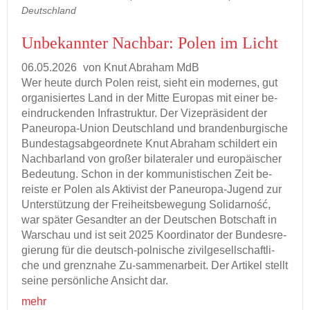
Deutschland
Un­be­kann­ter Nach­bar: Polen im Licht
06.05.2026
von Knut Abra­ham MdB
Wer heute durch Polen reist, sieht ein mo­der­nes, gut
or­ga­ni­sier­tes Land in der Mitte Eu­ro­pas mit einer be­
ein­dru­cken­den In­fra­struk­tur. Der Vi­ze­prä­si­dent der
Paneuropa-​Union Deutsch­land und bran­den­bur­gi­sche
Bun­des­tags­ab­ge­ord­ne­te Knut Abra­ham schil­dert ein
Nach­bar­land von gro­ßer bi­la­te­ra­ler und eu­ro­päi­scher
Be­deu­tung. Schon in der kom­mu­nis­ti­schen Zeit be­
reis­te er Polen als Ak­ti­vist der Paneuropa-​Jugend zur
Un­ter­stüt­zung der Frei­heits­be­we­gung So­li­dar­ność,
war spä­ter Ge­sand­ter an der Deut­schen Bot­schaft in
War­schau und ist seit 2025 Ko­or­di­na­tor der Bun­des­re­
gie­rung für die deutsch-​polnische zi­vil­ge­sell­schaft­li­
che und grenz­na­he Zu-​sammenarbeit. Der Ar­ti­kel stellt
seine per­sön­li­che An­sicht dar.
mehr