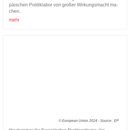
päi­schen Po­li­tik­la­bor von gro­ßer Wir­kungs­macht ma­
chen.
mehr
© European Union 2024 - Source : EP
Herzkammer der Europäischen Rechtsordnung: das