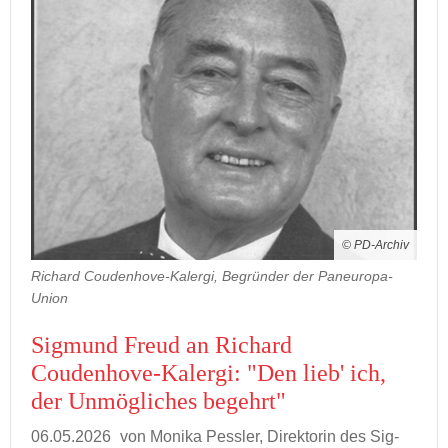
© PD-Archiv
Richard Coudenhove-Kalergi, Begründer der Paneuropa-
Union
Sig­mund Freud an Ri­chard
Coudenhove-​Kalergi: "Den lieb' ich,
der Un­mög­li­ches be­gehrt"
06.05.2026
von Mo­ni­ka Pess­ler, Di­rek­to­rin des Sig­