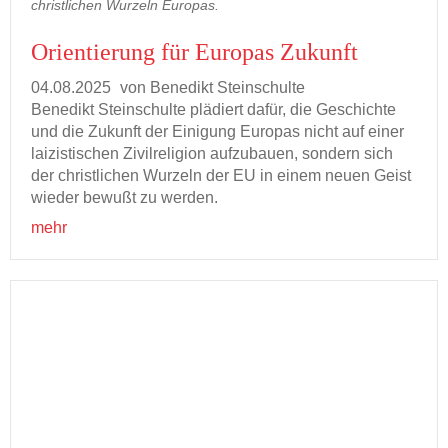
christlichen Wurzeln Europas.
Ori­en­tie­rung für Eu­ro­pas Zu­kunft
04.08.2025
von Be­ne­dikt Stein­schul­te
Be­ne­dikt Stein­schul­te plä­diert dafür, die Ge­schich­te
und die Zu­kunft der Ei­ni­gung Eu­ro­pas nicht auf einer
lai­zis­ti­schen Zi­vil­re­li­gi­on auf­zu­bau­en, son­dern sich
der christ­li­chen Wur­zeln der EU in einem neuen Geist
wie­der be­wußt zu wer­den.
mehr