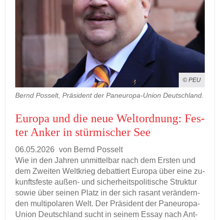
Paneuropa Jugend
Mitmachen
Datenschutz
© PEU
Impressum
Bernd Posselt, Präsident der Paneuropa-Union Deutschland.
Eu­ro­pa und die neue Welt­ord­nung: Fes­
ter Anker in stür­mi­scher See
06.05.2026
von Bernd Pos­selt
Wie in den Jah­ren un­mit­tel­bar nach dem Ers­ten und
dem Zwei­ten Welt­krieg de­bat­tiert Eu­ro­pa über eine zu­
kunfts­fes­te außen-​ und si­cher­heits­po­li­ti­sche Struk­tur
sowie über sei­nen Platz in der sich ra­sant ver­än­dern­
den mul­ti­po­la­ren Welt. Der Prä­si­dent der Paneuropa-​
Union Deutsch­land sucht in sei­nem Essay nach Ant­