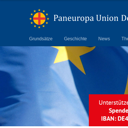
Grundsätze
Grundsätze
Geschichte
News
Th
Geschichte
News
Themen
Präsidium
Landesverbände
Paneuropa Jugend
Mitmachen
Datenschutz