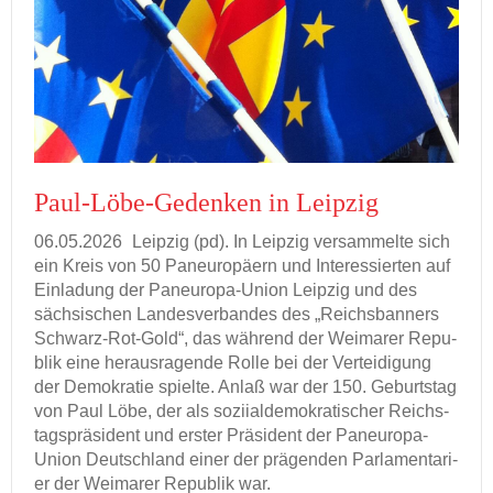
Paul-​Löbe-Gedenken in Leip­zig
06.05.2026
Leip­zig (pd). In Leip­zig ver­sam­mel­te sich
ein Kreis von 50 Pan­eu­ro­pä­ern und In­ter­es­sier­ten auf
Ein­la­dung der Paneuropa-​Union Leip­zig und des
säch­si­schen Lan­des­ver­ban­des des „Reichs­ban­ners
Schwarz-​Rot-Gold“, das wäh­rend der Wei­ma­rer Re­pu­
blik eine her­aus­ra­gen­de Rolle bei der Ver­tei­di­gung
der De­mo­kra­tie spiel­te. Anlaß war der 150. Ge­burts­tag
von Paul Löbe, der als so­zi­ial­de­mo­kra­ti­scher Reichs­
tags­prä­si­dent und ers­ter Prä­si­dent der Paneuropa-​
Union Deutsch­land einer der prä­gen­den Par­la­men­ta­ri­
er der Wei­ma­rer Re­pu­blik war.