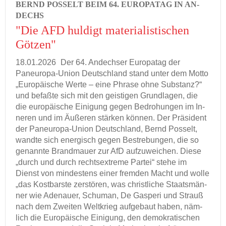
BERND POS­SELT BEIM 64. EU­RO­PA­TAG IN AN­
DECHS
"Die AFD hul­digt ma­te­ria­lis­ti­schen
Göt­zen"
18.01.2026
Der 64. An­dech­ser Eu­ro­pa­tag der
Paneuropa-​Union Deutsch­land stand unter dem Motto
„Eu­ro­päi­sche Werte – eine Phra­se ohne Sub­stanz?“
und be­faß­te sich mit den geis­ti­gen Grund­la­gen, die
die eu­ro­päi­sche Ei­ni­gung gegen Be­dro­hun­gen im In­
ne­ren und im Äu­ße­ren stär­ken kön­nen. Der Prä­si­dent
der Paneuropa-​Union Deutsch­land, Bernd Pos­selt,
wand­te sich en­er­gisch gegen Be­stre­bun­gen, die so
ge­nann­te Brand­mau­er zur AfD auf­zu­wei­chen. Diese
„durch und durch rechts­ex­tre­me Par­tei“ stehe im
Dienst von min­des­tens einer frem­den Macht und wolle
„das Kost­bars­te zer­stö­ren, was christ­li­che Staats­män­
ner wie Ade­nau­er, Schu­man, De Gas­pe­ri und Strauß
nach dem Zwei­ten Welt­krieg auf­ge­baut haben, näm­
lich die Eu­ro­päi­sche Ei­ni­gung, den de­mo­kra­ti­schen