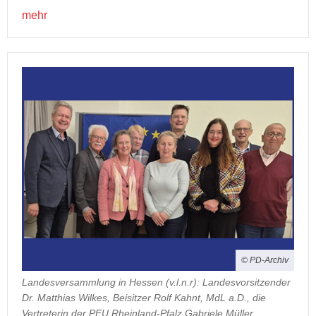
mehr
© PD-Archiv
Landesversammlung in Hessen (v.l.n.r): Landesvorsitzender
Dr. Matthias Wilkes, Beisitzer Rolf Kahnt, MdL a.D., die
Vertreterin der PEU Rheinland-Pfalz Gabriele Müller,