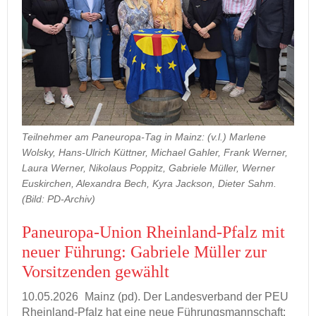
Impressum
Teilnehmer am Paneuropa-Tag in Mainz: (v.l.) Marlene
Wolsky, Hans-Ulrich Küttner, Michael Gahler, Frank Werner,
Laura Werner, Nikolaus Poppitz, Gabriele Müller, Werner
Euskirchen, Alexandra Bech, Kyra Jackson, Dieter Sahm.
(Bild: PD-Archiv)
Paneuropa-​Union Rheinland-​Pfalz mit
neuer Füh­rung: Ga­brie­le Mül­ler zur
Vor­sit­zen­den ge­wählt
10.05.2026
Mainz (pd). Der Lan­des­ver­band der PEU
Rheinland-​Pfalz hat eine neue Füh­rungs­mann­schaft: