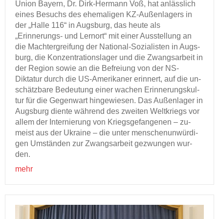
Union Bay­ern, Dr. Dirk-​Hermann Voß, hat an­läss­lich
eines Be­suchs des ehe­ma­li­gen KZ-​Außenlagers in
der „Halle 116“ in Augs­burg, das heute als
„Erinnerungs-​ und Lern­ort“ mit einer Aus­stel­lung an
die Macht­er­grei­fung der National-​Sozialisten in Augs­
burg, die Kon­zen­tra­ti­ons­la­ger und die Zwangs­ar­beit in
der Re­gi­on sowie an die Be­frei­ung von der NS-​
Diktatur durch die US-​Amerikaner er­in­nert, auf die un­
schätz­ba­re Be­deu­tung einer wa­chen Er­in­ne­rungs­kul­
tur für die Ge­gen­wart hin­ge­wie­sen. Das Au­ßen­la­ger in
Augs­burg dien­te wäh­rend des zwei­ten Welt­kriegs vor
allem der In­ter­nie­rung von Kriegs­ge­fan­ge­nen – zu­
meist aus der Ukrai­ne – die unter men­schen­un­wür­di­
gen Um­stän­den zur Zwangs­ar­beit ge­zwun­gen wur­
den.
mehr