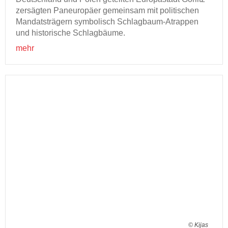
zer­säg­ten Pan­eu­ro­pä­er ge­mein­sam mit po­li­ti­schen
Man­dats­trä­gern sym­bo­lisch Schlagbaum-​Atrappen
und his­to­ri­sche Schlag­bäu­me.
mehr
© Kijas