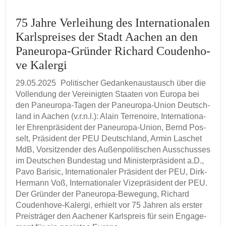
75 Jahre Ver­lei­hung des In­ter­na­tio­na­len
Karls­prei­ses der Stadt Aa­chen an den
Paneuropa-​Gründer Ri­chard Cou­den­ho­
ve Ka­l­er­gi
29.05.2025
Po­li­ti­scher Ge­dan­ken­aus­tausch über die
Voll­endung der Ver­ei­nig­ten Staa­ten von Eu­ro­pa bei
den Paneuropa-​Tagen der Paneuropa-​Union Deutsch­
land in Aa­chen (v.r.n.l.): Alain Ter­renoi­re, In­ter­na­tio­na­
ler Eh­ren­prä­si­dent der Paneuropa-​Union, Bernd Pos­
selt, Prä­si­dent der PEU Deutsch­land, Armin La­schet
MdB, Vor­sit­zen­der des Au­ßen­po­li­ti­schen Aus­schus­ses
im Deut­schen Bun­des­tag und Mi­nis­ter­prä­si­dent a.D.,
Pavo Ba­ri­sic, In­ter­na­tio­na­ler Prä­si­dent der PEU, Dirk-​
Hermann Voß, In­ter­na­tio­na­ler Vi­ze­prä­si­dent der PEU.
Der Grün­der der Paneuropa-​Bewegung, Ri­chard
Coudenhove-​Kalergi, er­hielt vor 75 Jah­ren als ers­ter
Preis­trä­ger den Aa­che­ner Karls­preis für sein En­ga­ge­