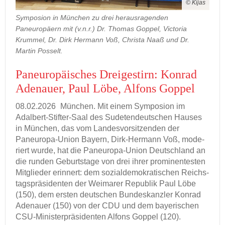
© Kijas
Symposion in München zu drei herausragenden
Paneuropäern mit (v.n.r.) Dr. Thomas Goppel, Victoria
Krummel, Dr. Dirk Hermann Voß, Christa Naaß und Dr.
Martin Posselt.
Pan­eu­ro­päi­sches Drei­ge­stirn: Kon­rad
Ade­nau­er, Paul Löbe, Al­fons Gop­pel
08.02.2026
Mün­chen. Mit einem Sym­po­si­on im
Adalbert-​Stifter-Saal des Su­de­ten­deut­schen Hau­ses
in Mün­chen, das vom Lan­des­vor­sit­zen­den der
Paneuropa-​Union Bay­ern, Dirk-​Hermann Voß, mo­de­
riert wurde, hat die Paneuropa-​Union Deutsch­land an
die run­den Ge­burts­ta­ge von drei ihrer pro­mi­nen­tes­ten
Mit­glie­der er­in­nert: dem so­zi­al­de­mo­kra­ti­schen Reichs­
tags­prä­si­den­ten der Wei­ma­rer Re­pu­blik Paul Löbe
(150), dem ers­ten deut­schen Bun­des­kanz­ler Kon­rad
Ade­nau­er (150) von der CDU und dem baye­ri­schen
CSU-​Ministerpräsidenten Al­fons Gop­pel (120).