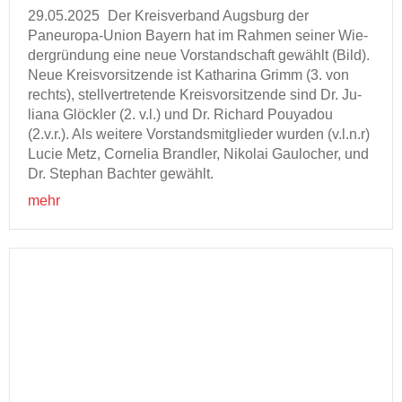
29.05.2025
Der Kreis­ver­band Augs­burg der
Paneuropa-​Union Bay­ern hat im Rah­men sei­ner Wie­
der­grün­dung eine neue Vor­stand­schaft ge­wählt (Bild).
Neue Kreis­vor­sit­zen­de ist Ka­tha­ri­na Grimm (3. von
rechts), stell­ver­tre­ten­de Kreis­vor­sit­zen­de sind Dr. Ju­
lia­na Glöck­ler (2. v.l.) und Dr. Ri­chard Pou­ya­dou
(2.v.r.). Als wei­te­re Vor­stands­mit­glie­der wur­den (v.l.n.r)
Lucie Metz, Cor­ne­lia Brand­ler, Ni­ko­lai Gau­lo­cher, und
Dr. Ste­phan Bach­ter ge­wählt.
mehr