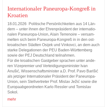
In­ter­na­tio­na­ler Paneuropa-​Kongreß in
Kroa­ti­en
18.01.2026
Po­li­ti­sche Per­sön­lich­kei­ten aus 14 Län­
dern – unter ihnen der Eh­ren­prä­si­dent der in­ter­na­tio­
na­len Paneuropa-​Union, Alain Ter­renoi­re – ver­sam­
mel­ten sich beim Paneuropa-​Kongreß in in den ost­
kroa­ti­schen Städ­ten Osi­jek und Vin­kovci, an dem auch
star­ke De­le­ga­tio­nen der PEU Baden-​Württemberg
sowie der PEJ Deutsch­land teil­nah­men.
Für die kroa­ti­schen Gast­ge­ber spra­chen unter an­de­
ren Vi­ze­pre­mier und Ver­tei­di­gungs­mi­nis­ter Ivan
Anušić, Wis­sen­schafts­mi­nis­ter a.D. Prof. Pavo Barišić
als jet­zi­ger In­ter­na­tio­na­ler Prä­si­dent der Paneuropa-​
Union, sein Stell­ver­tre­ter Prof. Mis­lav Ježić sowie die
Eu­ro­pa­ab­ge­ord­ne­ten Karlo Ress­ler und To­mis­lav
Sokol.
mehr