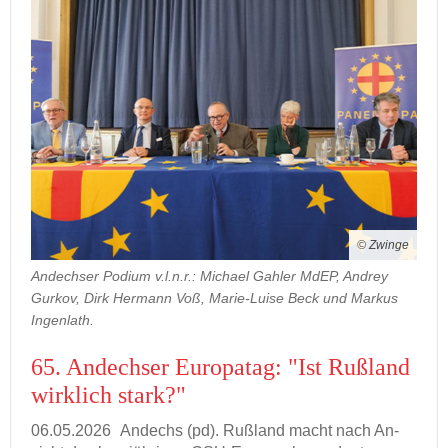
© Zwinge
Andechser Podium v.l.n.r.: Michael Gahler MdEP, Andrey
Gurkov, Dirk Hermann Voß, Marie-Luise Beck und Markus
Ingenlath.
65. An­dech­ser Eu­ro­pa­tag: "Ist Ruß­land
wirk­lich stark?"
06.05.2026
An­dechs (pd). Ruß­land macht nach An­