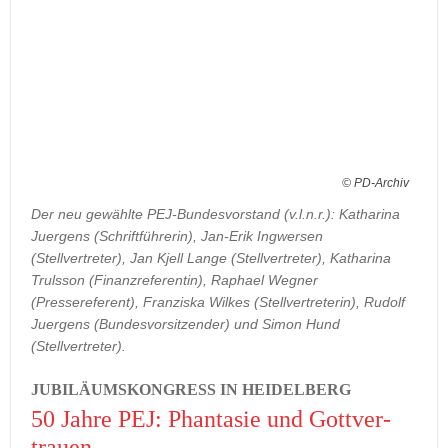
© PD-Archiv
Der neu gewählte PEJ-Bundesvorstand (v.l.n.r.): Katharina
Juergens (Schriftführerin), Jan-Erik Ingwersen
(Stellvertreter), Jan Kjell Lange (Stellvertreter), Katharina
Trulsson (Finanzreferentin), Raphael Wegner
(Pressereferent), Franziska Wilkes (Stellvertreterin), Rudolf
Juergens (Bundesvorsitzender) und Simon Hund
(Stellvertreter).
JU­BI­LÄ­UMS­KON­GRESS IN HEI­DEL­BERG
50 Jahre PEJ: Phan­ta­sie und Gott­ver­
trau­en