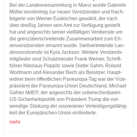
Bei der Lan­des­ver­samm­lung in Mainz wurde Ga­brie­le
Mül­ler ein­stim­mig zur neuen Vor­sit­zen­den und Nach­
fol­ge­rin von Wer­ner Eus­kir­chen ge­wählt, der nach
über drei­ßig Jah­ren sein Amt zur Ver­fü­gung ge­stellt
hat und an­ge­sichts sei­ner viel­fäl­ti­gen Ver­diens­te um
die grenz­über­schrei­ten­de Zu­sam­men­ar­beit zum Eh­
ren­vor­sit­zen­den er­nannt wurde. Stell­ver­tre­ten­de Lan­
des­vor­sit­zen­de ist Kyra Jack­son. Wei­te­re Vor­stands­
mit­glie­der sind Schatz­meis­ter Frank Wer­ner, Schrift­
füh­rer Ni­ko­laus Pop­pitz sowie Die­ter Sahm, Ro­land
Wort­mann und Alex­an­der Bech als Bei­sit­zer. Haupt­
red­ner beim öf­fent­li­chen Paneuropa-​Tag war der Vi­ze­
prä­si­dent der Paneuropa-​Union Deutsch­land, Mi­cha­el
Gah­ler MdEP, der an­ge­sichts der un­be­re­chen­ba­ren
US-​Sicherheitspolitik von Prä­si­dent Trump die not­
wen­di­ge Stär­kung der sou­ve­rä­nen Ver­tei­di­gungs­fä­hig­
keit der Eu­ro­päi­schen Union ein­for­der­te.
mehr