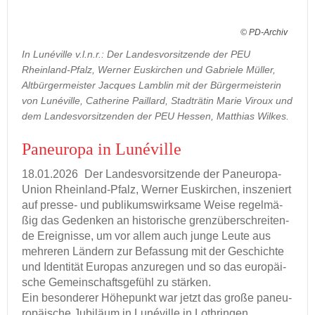
© PD-Archiv
In Lunéville v.l.n.r.: Der Landesvorsitzende der PEU
Rheinland-Pfalz, Werner Euskirchen und Gabriele Müller,
Altbürgermeister Jacques Lamblin mit der Bürgermeisterin
von Lunéville, Catherine Paillard, Stadträtin Marie Viroux und
dem Landesvorsitzenden der PEU Hessen, Matthias Wilkes.
Pan­eu­ro­pa in Lunéville
18.01.2026
Der Lan­des­vor­sit­zen­de der Paneuropa-​
Union Rheinland-​Pfalz, Wer­ner Eus­kir­chen, in­sze­niert
auf presse-​ und pu­bli­kums­wirk­sa­me Weise re­gel­mä­
ßig das Ge­den­ken an his­to­ri­sche grenzüberschreiten-​
de Er­eig­nis­se, um vor allem auch junge Leute aus
meh­re­ren Län­dern zur Be­fas­sung mit der Ge­schich­te
und Iden­ti­tät Eu­ro­pas an­zu­re­gen und so das eu­ro­päi­
sche Ge­mein­schafts­ge­fühl zu stär­ken.
Ein be­son­de­rer Hö­he­punkt war jetzt das große pan­eu­
ro­päi­sche Ju­bi­lä­um in Lunéville in Loth­rin­gen.