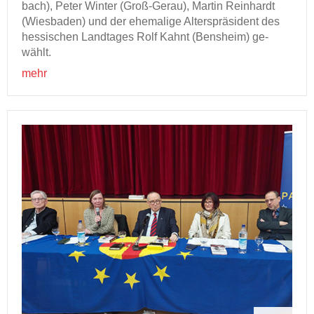
bach), Peter Win­ter (Groß-​Gerau), Mar­tin Rein­hardt
(Wies­ba­den) und der ehe­ma­li­ge Al­ters­prä­si­dent des
hes­si­schen Land­ta­ges Rolf Kahnt (Bens­heim) ge­
wählt.
mehr