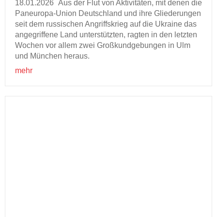
18.01.2026
Aus der Flut von Ak­ti­vi­tä­ten, mit denen die
Paneuropa-​Union Deutsch­land und ihre Glie­de­run­gen
seit dem rus­si­schen An­griffs­krieg auf die Ukrai­ne das
an­ge­grif­fe­ne Land un­ter­stütz­ten, rag­ten in den letz­ten
Wo­chen vor allem zwei Groß­kund­ge­bun­gen in Ulm
und Mün­chen her­aus.
mehr