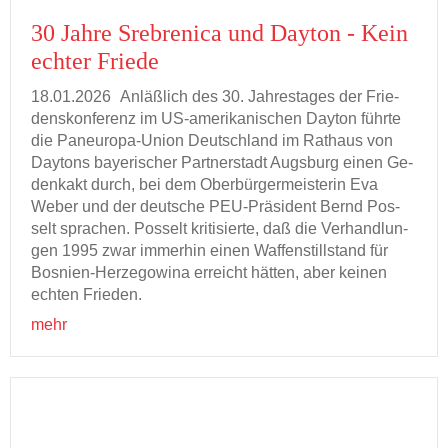
30 Jahre Sre­bre­ni­ca und Day­ton - Kein
ech­ter Frie­de
18.01.2026
An­läß­lich des 30. Jah­res­ta­ges der Frie­
dens­kon­fe­renz im US-​amerikanischen Day­ton führ­te
die Paneuropa-​Union Deutsch­land im Rat­haus von
Day­tons baye­ri­scher Part­ner­stadt Augs­burg einen Ge­
denk­akt durch, bei dem Ober­bür­ger­meis­te­rin Eva
Weber und der deut­sche PEU-​Präsident Bernd Pos­
selt spra­chen. Pos­selt kri­ti­sier­te, daß die Ver­hand­lun­
gen 1995 zwar im­mer­hin einen Waf­fen­still­stand für
Bosnien-​Herzegowina er­reicht hät­ten, aber kei­nen
ech­ten Frie­den.
mehr