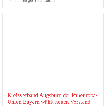
ment für ein ge­ein­tes Eu­ro­pa.
Kreis­ver­band Augs­burg der Paneuropa-​
Union Bay­ern wählt neuen Vor­stand