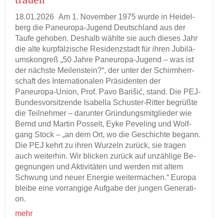
18.01.2026
Am 1. No­vem­ber 1975 wurde in Hei­del­
berg die Paneuropa-​Jugend Deutsch­land aus der
Taufe ge­ho­ben. Des­halb wähl­te sie auch die­ses Jahr
die alte kur­pfäl­zi­sche Re­si­denz­stadt für ihren Ju­bi­lä­
ums­kon­greß „50 Jahre Paneuropa-​Jugend – was ist
der nächs­te Mei­len­stein?“, der unter der Schirm­herr­
schaft des In­ter­na­tio­na­len Prä­si­den­ten der
Paneuropa-​Union, Prof. Pavo Barišić, stand. Die PEJ-​
Bundesvorsitzende Isa­bel­la Schuster-​Ritter be­grüß­te
die Teil­neh­mer – dar­un­ter Grün­dungs­mit­glie­der wie
Bernd und Mar­tin Pos­selt, Eyke Pe­ve­ling und Wolf­
gang Stock – „an dem Ort, wo die Ge­schich­te be­gann.
Die PEJ kehrt zu ihren Wur­zeln zu­rück, sie tra­gen
auch wei­ter­hin. Wir bli­cken zu­rück auf un­zäh­li­ge Be­
geg­nun­gen und Ak­ti­vi­tä­ten und wer­den mit altem
Schwung und neuer En­er­gie wei­ter­ma­chen.“ Eu­ro­pa
blei­be eine vor­ran­gi­ge Auf­ga­be der jun­gen Ge­nera­ti­
on.
mehr