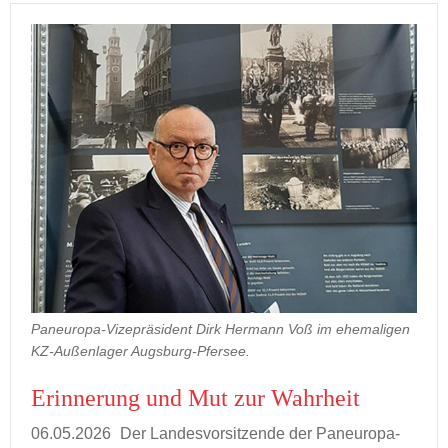
Paneuropa-Vizepräsident Dirk Hermann Voß im ehemaligen
KZ-Außenlager Augsburg-Pfersee.
Er­in­ne­rung und Mut zur Wahr­heit
06.05.2026
Der Lan­des­vor­sit­zen­de der Paneuropa-​