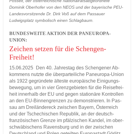
Posselt, der österreichische Nationalratsabgeordnete
Dominik Oberhofer von den NEOS und der bayerische PEU-
Landesvorsitzende Dr. Dirk Voß auf dem Passauer
Ludwigsplatz symbolisch einen Schlagbaum.
BUN­DES­WEI­TE AK­TI­ON DER PANEUROPA-​
UNION:
Zei­chen set­zen für die Schengen-​
Freiheit!
15.06.2025
Den 40. Jah­res­tag des Schen­ge­ner Ab­
kom­mens nutz­te die über­par­tei­li­che Paneuropa-​Union
als 1922 ge­grün­de­te äl­tes­te eu­ro­päi­sche Ei­ni­gungs­
be­we­gung, um in vier Grenz­ge­bie­ten für die Rei­se­frei­
heit in­ner­halb der EU und gegen sta­tio­nä­re Kon­trol­len
an den EU-​Binnengrenzen zu de­mons­trie­ren. In Pas­
sau am Drei­län­der­eck zwi­schen Bay­ern, Ös­ter­reich
und der Tsche­chi­schen Re­pu­blik, an der deutsch-​
französischen Gren­ze im pfäl­zi­schen Kan­del, im ober­
schwä­bi­schens Ra­vens­burg und in der zwi­schen
Deutsch­land und Polen ge­teil­ten Eu­ro­pa­stadt Gör­litz