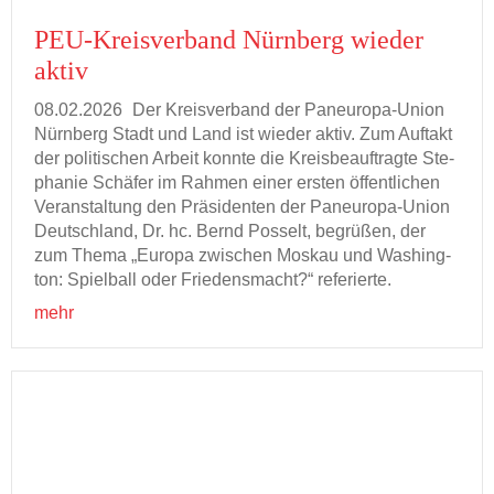
PEU-​Kreisverband Nürn­berg wie­der
aktiv
08.02.2026
Der Kreis­ver­band der Paneuropa-​Union
Nürn­berg Stadt und Land ist wie­der aktiv. Zum Auf­takt
der po­li­ti­schen Ar­beit konn­te die Kreis­be­auf­trag­te Ste­
pha­nie Schä­fer im Rah­men einer ers­ten öf­fent­li­chen
Ver­an­stal­tung den Prä­si­den­ten der Paneuropa-​Union
Deutsch­land, Dr. hc. Bernd Pos­selt, be­grü­ßen, der
zum Thema „Eu­ro­pa zwi­schen Mos­kau und Wa­shing­
ton: Spiel­ball oder Frie­dens­macht?“ re­fe­rier­te.
mehr