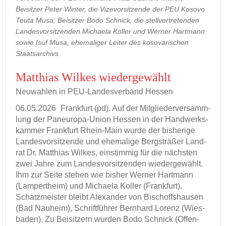
Beisitzer Peter Winter, die Vizevorsitzende der PEU Kosovo
Teuta Musa, Beisitzer Bodo Schnick, die stellvertretenden
Landesvorsitzenden Michaela Koller und Werner Hartmann
sowie Isuf Musa, ehemaliger Leiter des kosovarischen
Staatsarchivs.
Mat­thi­as Wil­kes wie­der­ge­wählt
Neu­wah­len in PEU-​Landesverband Hes­sen
06.05.2026
Frank­furt (pd). Auf der Mit­glie­der­ver­samm­
lung der Paneuropa-​Union Hes­sen in der Hand­werks­
kam­mer Frank­furt Rhein-​Main wurde der bis­he­ri­ge
Lan­des­vor­sit­zen­de und ehe­ma­li­ge Berg­strä­ßer Land­
rat Dr. Mat­thi­as Wil­kes, ein­stim­mig für die nächs­ten
zwei Jahre zum Lan­des­vor­sit­zen­den wie­der­ge­wählt.
Ihm zur Seite ste­hen wie bis­her Wer­ner Hart­mann
(Lam­pert­heim) und Mi­chae­la Kol­ler (Frank­furt).
Schatz­meis­ter bleibt Alex­an­der von Bi­schoff­s­hau­sen
(Bad Nau­heim), Schrift­füh­rer Bern­hard Lo­renz (Wies­
ba­den). Zu Bei­sit­zern wur­den Bodo Schnick (Of­fen­