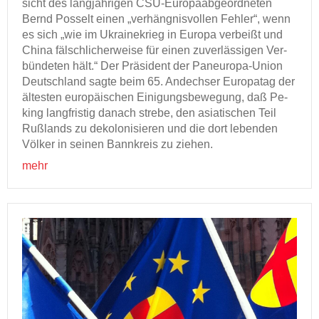
sicht des lang­jäh­ri­gen CSU-​Europaabgeordneten
Bernd Pos­selt einen „ver­häng­nis­vol­len Feh­ler“, wenn
es sich „wie im Ukrai­ne­krieg in Eu­ro­pa ver­beißt und
China fälsch­li­cher­wei­se für einen zu­ver­läs­si­gen Ver­
bün­de­ten hält.“ Der Prä­si­dent der Paneuropa-​Union
Deutsch­land sagte beim 65. An­dech­ser Eu­ro­pa­tag der
äl­tes­ten eu­ro­päi­schen Ei­ni­gungs­be­we­gung, daß Pe­
king lang­fris­tig da­nach stre­be, den asia­ti­schen Teil
Ruß­lands zu de­ko­lo­ni­sie­ren und die dort le­ben­den
Völ­ker in sei­nen Bann­kreis zu zie­hen.
mehr