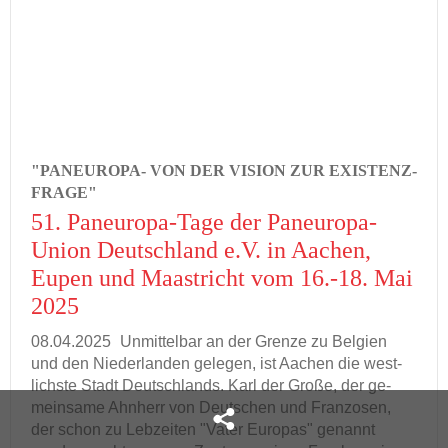
"PANEUROPA-​ VON DER VI­SI­ON ZUR EXIS­TENZ­
FRA­GE"
51. Paneuropa-​Tage der Paneuropa-​
Union Deutsch­land e.V. in Aa­chen,
Eupen und Maas­tricht vom 16.-18. Mai
2025
08.04.2025
Un­mit­tel­bar an der Gren­ze zu Bel­gi­en
und den Nie­der­lan­den ge­le­gen, ist Aa­chen die west­
lichs­te Stadt Deutsch­lands. Karl der Große, der ge­
mein­sa­me Ahn­herr von Deut­schen und Fran­zo­sen,
der schon zu Leb­zei­ten "Vater Eu­ro­pas" ge­nannt