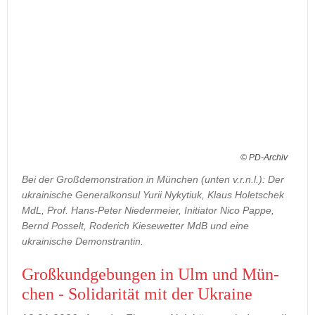
© PD-Archiv
Bei der Großdemonstration in München (unten v.r.n.l.): Der
ukrainische Generalkonsul Yurii Nykytiuk, Klaus Holetschek
MdL, Prof. Hans-Peter Niedermeier, Initiator Nico Pappe,
Bernd Posselt, Roderich Kiesewetter MdB und eine
ukrainische Demonstrantin.
Groß­kund­ge­bun­gen in Ulm und Mün­
chen - So­li­da­ri­tät mit der Ukrai­ne