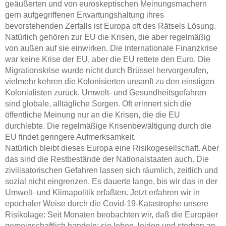
geäußerten und von euroskeptischen Meinungsmachern
gern aufgegriffenen Erwartungshaltung ihres
bevorstehenden Zerfalls ist Europa oft des Rätsels Lösung.
Natürlich gehören zur EU die Krisen, die aber regelmäßig
von außen auf sie einwirken. Die internationale Finanzkrise
war keine Krise der EU, aber die EU rettete den Euro. Die
Migrationskrise wurde nicht durch Brüssel hervorgerufen,
vielmehr kehren die Kolonisierten unsanft zu den einstigen
Kolonialisten zurück. Umwelt- und Gesundheitsgefahren
sind globale, alltägliche Sorgen. Oft erinnert sich die
öffentliche Meinung nur an die Krisen, die die EU
durchlebte. Die regelmäßige Krisenbewältigung durch die
EU findet geringere Aufmerksamkeit.
Natürlich bleibt dieses Europa eine Risikogesellschaft. Aber
das sind die Restbestände der Nationalstaaten auch. Die
zivilisatorischen Gefahren lassen sich räumlich, zeitlich und
sozial nicht eingrenzen. Es dauerte lange, bis wir das in der
Umwelt- und Klimapolitik erfaßten. Jetzt erfahren wir in
epochaler Weise durch die Covid-19-Katastrophe unsere
Risikolage: Seit Monaten beobachten wir, daß die Europäer
gemeinschaftlich handeln; sie leben, leiden und sterben an