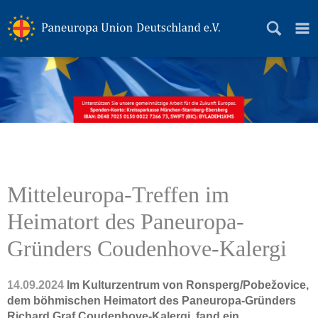
Grundsätze
Geschichte
News
Themen
Mitteleuropa-Treffen im
Präsidium
Heimatort des Paneuropa-
Landesverbände
Gründers Coudenhove-Kalergi
Paneuropa Jugend
Mitmachen
14.09.2024
Im Kulturzentrum von Ronsperg/Pobežovice,
dem böhmischen Heimatort des Paneuropa-Gründers
Datenschutz
Richard Graf Coudenhove-Kalergi. fand ein