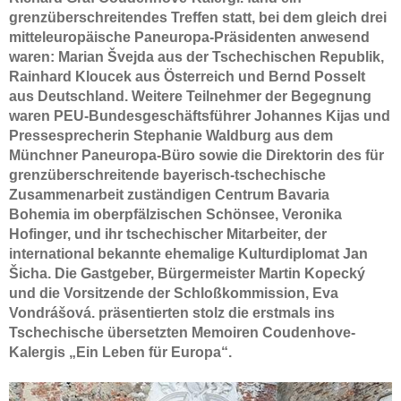
grenzüberschreitendes Treffen statt, bei dem gleich drei
Impressum
mitteleuropäische Paneuropa-Präsidenten anwesend
waren: Marian Švejda aus der Tschechischen Republik,
Rainhard Kloucek aus Österreich und Bernd Posselt
aus Deutschland. Weitere Teilnehmer der Begegnung
waren PEU-Bundesgeschäftsführer Johannes Kijas und
Pressesprecherin Stephanie Waldburg aus dem
Münchner Paneuropa-Büro sowie die Direktorin des für
grenzüberschreitende bayerisch-tschechische
Zusammenarbeit zuständigen Centrum Bavaria
Bohemia im oberpfälzischen Schönsee, Veronika
Hofinger, und ihr tschechischer Mitarbeiter, der
international bekannte ehemalige Kulturdiplomat Jan
Šicha. Die Gastgeber, Bürgermeister Martin Kopecký
und die Vorsitzende der Schloßkommission, Eva
Vondrášová. präsentierten stolz die erstmals ins
Tschechische übersetzten Memoiren Coudenhove-
Kalergis „Ein Leben für Europa“.