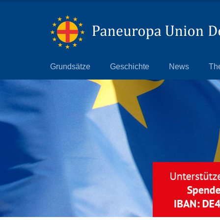
Grundsätze
Grundsätze
Geschichte
News
Th
Geschichte
News
Themen
Präsidium
Landesverbände
Paneuropa Jugend
Mitmachen
Datenschutz