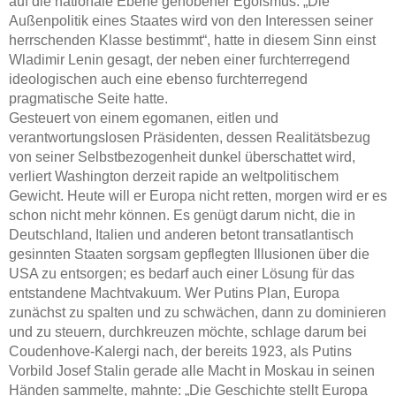
auf die nationale Ebene gehobener Egoismus. „Die
Außenpolitik eines Staates wird von den Interessen seiner
herrschenden Klasse bestimmt“, hatte in diesem Sinn einst
Wladimir Lenin gesagt, der neben einer furchterregend
ideologischen auch eine ebenso furchterregend
pragmatische Seite hatte.
Gesteuert von einem egomanen, eitlen und
verantwortungslosen Präsidenten, dessen Realitätsbezug
von seiner Selbstbezogenheit dunkel überschattet wird,
verliert Washington derzeit rapide an weltpolitischem
Gewicht. Heute will er Europa nicht retten, morgen wird er es
schon nicht mehr können. Es genügt darum nicht, die in
Deutschland, Italien und anderen betont transatlantisch
gesinnten Staaten sorgsam gepflegten Illusionen über die
USA zu entsorgen; es bedarf auch einer Lösung für das
entstandene Machtvakuum. Wer Putins Plan, Europa
zunächst zu spalten und zu schwächen, dann zu dominieren
und zu steuern, durchkreuzen möchte, schlage darum bei
Coudenhove-Kalergi nach, der bereits 1923, als Putins
Vorbild Josef Stalin gerade alle Macht in Moskau in seinen
Händen sammelte, mahnte: „Die Geschichte stellt Europa