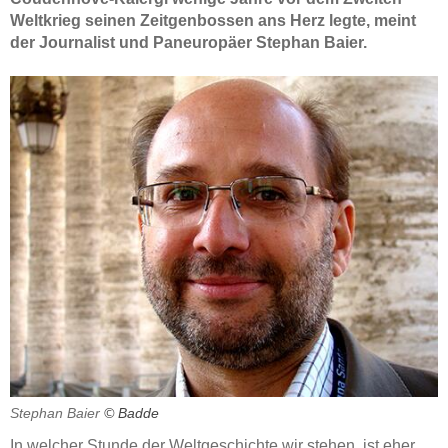
Weltkrieg seinen Zeitgenbossen ans Herz legte, meint
Impressum
der Journalist und Paneuropäer Stephan Baier.
Stephan Baier
© Badde
In welcher Stunde der Weltgeschichte wir stehen, ist eher