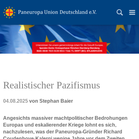
Grundsätze
Geschichte
News
Themen
Realistischer Pazifismus
Präsidium
Landesverbände
04.08.2025
von Stephan Baier
Paneuropa Jugend
Angesichts massiver machtpolitischer Bedrohungen
Mitmachen
Europas und eskalierender Kriege lohnt es sich,
nachzulesen, was der Paneuropa-Gründer Richard
Datenschutz
Coudenhove-Kalergi wenige Jahre vor dem Zweiten